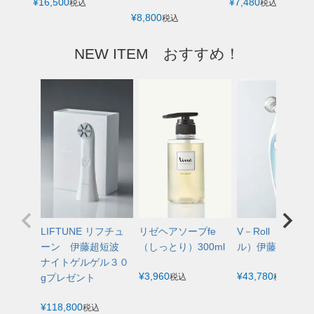
¥
16,500
¥
7,480
税込
税込
¥
8,800
税込
NEW ITEM おすすめ！
LIFTUNE リフチュ
リゼヘアソープfe
V－Roll（ブイロ
ーン 伊藤超短波
（しっとり）300ml
ル）伊藤長短波
ナイトゲルゲル３０
¥
3,960
¥
43,780
gプレゼント
税込
税込
¥
118,800
税込