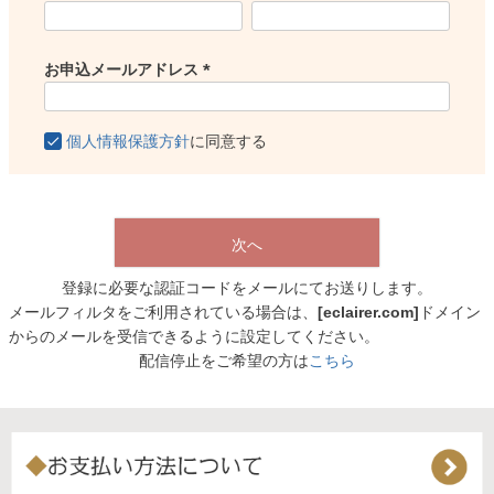
(
必
須
お申込メールアドレス
)
(
必
個人情報保護方針
に同意する
須
)
次へ
登録に必要な認証コードをメールにてお送りします。
メールフィルタをご利用されている場合は、
[eclairer.com]
ドメイン
からのメールを受信できるように設定してください。
配信停止をご希望の方は
こちら