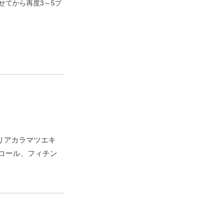
せてから再度3～5プ
。
リアカラマツエキ
コール、フィチン