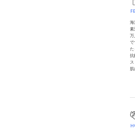
海
素
万
で
た
抗
ス
肌