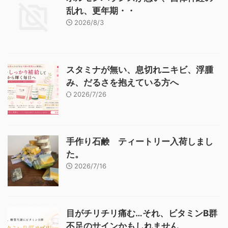
乱れ、更年期・・
2026/8/3
スタミナが無い、息切れニキビ、浮腫
み、だるさを抱えている方へ
2026/7/26
手作り石鹸 ティートリー入荷しまし
た。
2026/7/16
目がチリチリ痛む…それ、ビタミンB群
不足のサインかもしれません