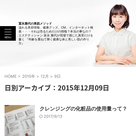
冨永雅代の美肌メソッド
溢れる美容情報、健康グッズ、CM、インターネット検
索・・・それは売るためだけの情報？本当の事なの？
エステティシャン 富永 雅代が現場で感じた真実だけを
書く 『年齢を重ねて輝く健康な体と美しい肌の作り
方』
HOME
>
2015年
>
12月
>
9日
日別アーカイブ：2015年12月09日
クレンジングの化粧品の使用量って？
2017/9/13