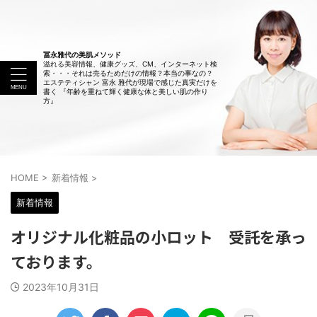
冨永雅代の美肌メソッド
溢れる美容情報、健康グッズ、CM、インターネット検
索・・・それは売るためだけの情報？本当の事なの？
エステティシャン 富永 雅代が現場で感じた真実だけを
書く 『年齢を重ねて輝く健康な体と美しい肌の作り
方』
HOME
>
新着情報
>
新着情報
オリジナル化粧品の小ロット 受託を承っ
ております。
2023年10月31日