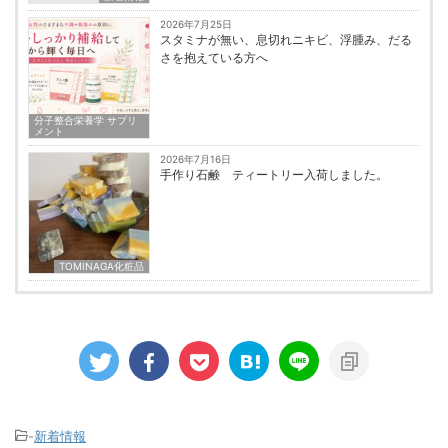
2026年7月25日
スタミナが無い、息切れニキビ、浮腫み、だる
さを抱えている方へ
分子整合栄養学 サプリ
メント
2026年7月16日
手作り石鹸 ティートリー入荷しました。
TOMINAGA化粧品
-
新着情報