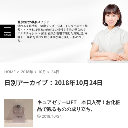
冨永雅代の美肌メソッド
溢れる美容情報、健康グッズ、CM、インターネット検
索・・・それは売るためだけの情報？本当の事なの？
エステティシャン 富永 雅代が現場で感じた真実だけを
書く 『年齢を重ねて輝く健康な体と美しい肌の作り
方』
HOME
>
2018年
>
10月
>
24日
日別アーカイブ：2018年10月24日
キュアゼリーLIFT 本日入荷！お化粧
品で観るものの成り立ち。
2018/10/24