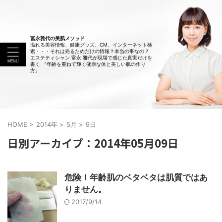
冨永雅代の美肌メソッド
溢れる美容情報、健康グッズ、CM、インターネット検
索・・・それは売るためだけの情報？本当の事なの？
エステティシャン 富永 雅代が現場で感じた真実だけを
書く 『年齢を重ねて輝く健康な体と美しい肌の作り
方』
HOME
>
2014年
>
5月
>
9日
日別アーカイブ：2014年05月09日
危険！年齢肌のベタベタは肌質ではあ
りません。
2017/9/14