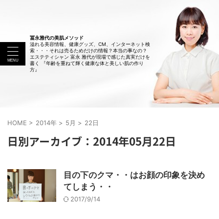
冨永雅代の美肌メソッド
溢れる美容情報、健康グッズ、CM、インターネット検
索・・・それは売るためだけの情報？本当の事なの？
エステティシャン 富永 雅代が現場で感じた真実だけを
書く 『年齢を重ねて輝く健康な体と美しい肌の作り
方』
HOME
>
2014年
>
5月
>
22日
日別アーカイブ：2014年05月22日
目の下のクマ・・はお顔の印象を決め
てしまう・・
2017/9/14