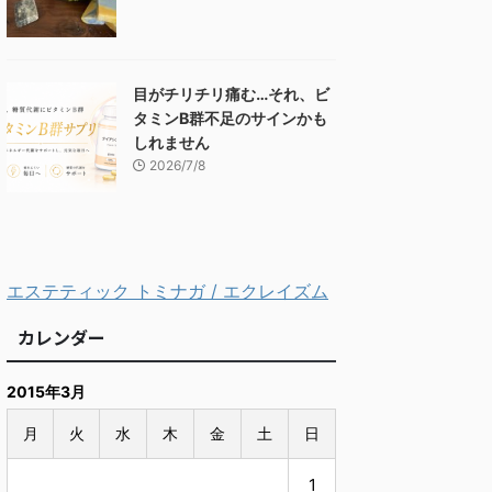
目がチリチリ痛む…それ、ビ
タミンB群不足のサインかも
しれません
2026/7/8
エステティック トミナガ / エクレイズム
カレンダー
2015年3月
月
火
水
木
金
土
日
1