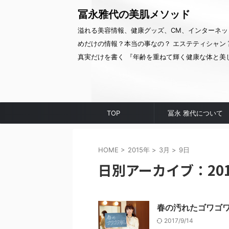
冨永雅代の美肌メソッド
溢れる美容情報、健康グッズ、CM、インターネッ
めだけの情報？本当の事なの？ エステティシャン 
真実だけを書く 『年齢を重ねて輝く健康な体と美
TOP
冨永 雅代について
HOME
>
2015年
>
3月
>
9日
日別アーカイブ：201
春の汚れたゴワゴ
2017/9/14