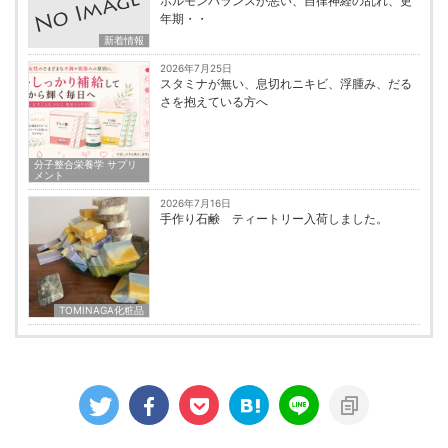
ホルモンバランスが悪い、自律神経の乱れ、更
年期・・
新着情報
2026年7月25日
スタミナが無い、息切れニキビ、浮腫み、だる
さを抱えている方へ
分子整合栄養学 サプリ
メント
2026年7月16日
手作り石鹸 ティートリー入荷しました。
TOMINAGA化粧品