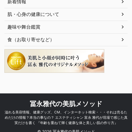
新着情報
肌・心身の健康について
趣味や舞台鑑賞
食（お取り寄せなど）
冨永雅代の美肌メソッド
溢れる美容情報、健康グッズ、CM、インターネット検索・・・それは売るた
めだけの情報？本当の事なの？ エステティシャン 富永 雅代が現場で感じた真
実だけを書く 『年齢を重ねて輝く健康な体と美しい肌の作り方』
© 2026 冨永雅代の美肌メソッド