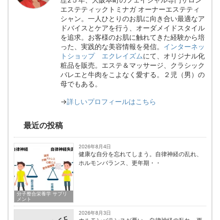
エステティックトミナガ オーナーエステティ
シャン。一人ひとりのお肌に向き合い最適なア
ドバイスとケアを行う、オーダメイドスタイル
を追求。お客様のお肌に触れてきた経験から培
った、実践的な美容情報を発信。
インターネッ
トショップ エクレイズム
にて、オリジナル化
粧品を販売。エステ＆マッサージ、クラシック
バレエと牛肉をこよなく愛する。２児（男）の
母でもある。
→
詳しいプロフィールはこちら
最近の投稿
2026年8月4日
健康な自分を忘れてしまう。自律神経の乱れ、
ホルモンバランス、更年期・・
分子整合栄養学 サプリ
メント
2026年8月3日