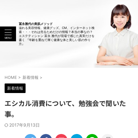
冨永雅代の美肌メソッド
溢れる美容情報、健康グッズ、CM、インターネット検
索・・・それは売るためだけの情報？本当の事なの？
エステティシャン 富永 雅代が現場で感じた真実だけを
書く 『年齢を重ねて輝く健康な体と美しい肌の作り
方』
HOME
>
新着情報
>
新着情報
エシカル消費について、勉強会で聞いた
事。
2017年9月13日