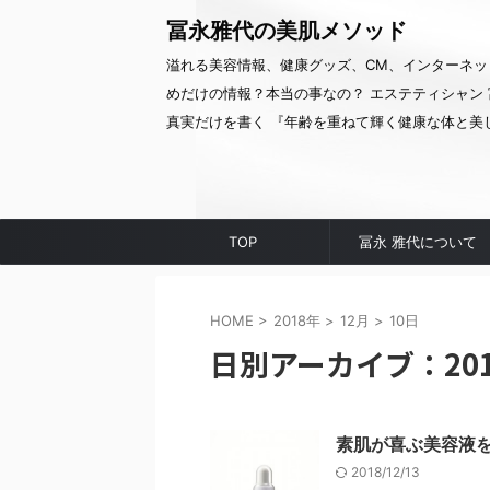
冨永雅代の美肌メソッド
溢れる美容情報、健康グッズ、CM、インターネッ
めだけの情報？本当の事なの？ エステティシャン 
真実だけを書く 『年齢を重ねて輝く健康な体と美
TOP
冨永 雅代について
HOME
>
2018年
>
12月
>
10日
日別アーカイブ：201
素肌が喜ぶ美容液
2018/12/13