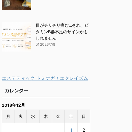
目がチリチリ痛む…それ、ビ
タミンB群不足のサインかも
しれません
2026/7/8
エステティック トミナガ / エクレイズム
カレンダー
2018年12月
月
火
水
木
金
土
日
1
2