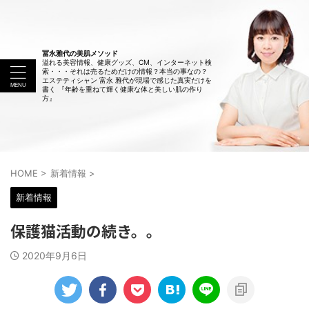
冨永雅代の美肌メソッド
溢れる美容情報、健康グッズ、CM、インターネット検
索・・・それは売るためだけの情報？本当の事なの？
エステティシャン 富永 雅代が現場で感じた真実だけを
書く 『年齢を重ねて輝く健康な体と美しい肌の作り
方』
HOME
>
新着情報
>
新着情報
保護猫活動の続き。。
2020年9月6日