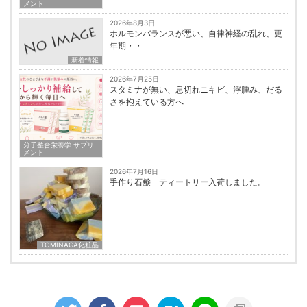
メント
2026年8月3日
ホルモンバランスが悪い、自律神経の乱れ、更
年期・・
新着情報
2026年7月25日
スタミナが無い、息切れニキビ、浮腫み、だる
さを抱えている方へ
分子整合栄養学 サプリ
メント
2026年7月16日
手作り石鹸 ティートリー入荷しました。
TOMINAGA化粧品