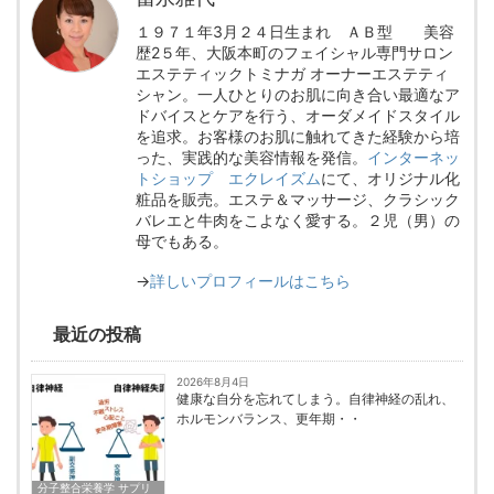
１９７１年3月２４日生まれ ＡＢ型 美容
歴2５年、大阪本町のフェイシャル専門サロン
エステティックトミナガ オーナーエステティ
シャン。一人ひとりのお肌に向き合い最適なア
ドバイスとケアを行う、オーダメイドスタイル
を追求。お客様のお肌に触れてきた経験から培
った、実践的な美容情報を発信。
インターネッ
トショップ エクレイズム
にて、オリジナル化
粧品を販売。エステ＆マッサージ、クラシック
バレエと牛肉をこよなく愛する。２児（男）の
母でもある。
→
詳しいプロフィールはこちら
最近の投稿
2026年8月4日
健康な自分を忘れてしまう。自律神経の乱れ、
ホルモンバランス、更年期・・
分子整合栄養学 サプリ