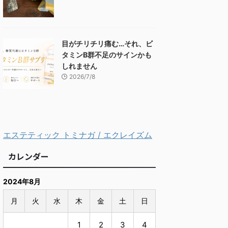
目がチリチリ痛む…それ、ビ
タミンB群不足のサインかも
しれません
2026/7/8
エステティック トミナガ / エクレイズム
カレンダー
2024年8月
月
火
水
木
金
土
日
1
2
3
4