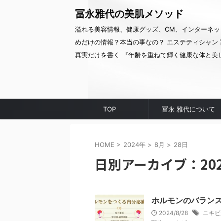
冨永雅代の美肌メソッド
溢れる美容情報、健康グッズ、CM、インターネッ
めだけの情報？本当の事なの？ エステティシャン 
真実だけを書く 『年齢を重ねて輝く健康な体と美
TOP
冨永 雅代について
HOME
>
2024年
>
8月
>
28日
日別アーカイブ：202
ホルモンのバラン
2024/8/28
ニキビ