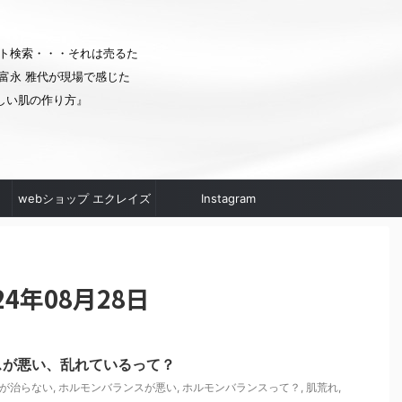
ト検索・・・それは売るた
富永 雅代が現場で感じた
しい肌の作り方』
webショップ エクレイズ
Instagram
ムへ
4年08月28日
スが悪い、乱れているって？
が治らない
,
ホルモンバランスが悪い
,
ホルモンバランスって？
,
肌荒れ
,