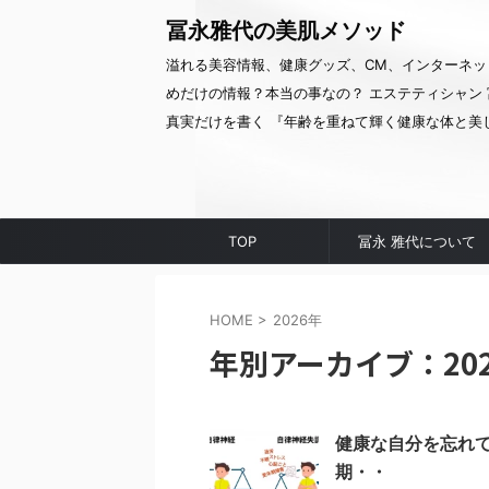
冨永雅代の美肌メソッド
溢れる美容情報、健康グッズ、CM、インターネッ
めだけの情報？本当の事なの？ エステティシャン 
真実だけを書く 『年齢を重ねて輝く健康な体と美
TOP
冨永 雅代について
HOME
>
2026年
年別アーカイブ：20
健康な自分を忘れ
期・・