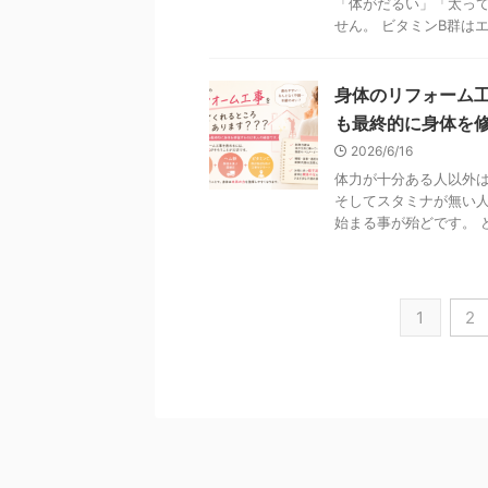
「体がだるい」「太って
せん。 ビタミンB群はエネ
身体のリフォーム
も最終的に身体を
2026/6/16
体力が十分ある人以外
そしてスタミナが無い
始まる事が殆どです。 ど
1
2