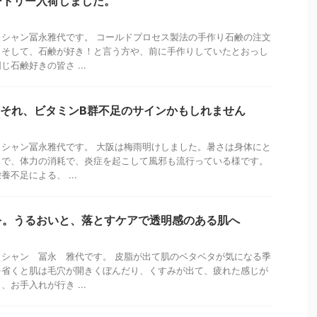
ートリー入荷しました。
シャン冨永雅代です。 コールドプロセス製法の手作り石鹸の注文
！そして、石鹸が好き！と言う方や、前に手作りしていたとおっし
石鹸好きの皆さ ...
…それ、ビタミンB群不足のサインかもしれません
シャン冨永雅代です。 大阪は梅雨明けしました。暑さは身体にと
スで、体力の消耗で、炎症を起こして風邪も流行っている様です。
不足による、 ...
を。うるおいと、落とすケアで透明感のある肌へ
シャン 冨永 雅代です。 皮脂が出て肌のベタベタが気になる季
を省くと肌は毛穴が開きくぼんだり、くすみが出て、疲れた感じが
お手入れが行き ...