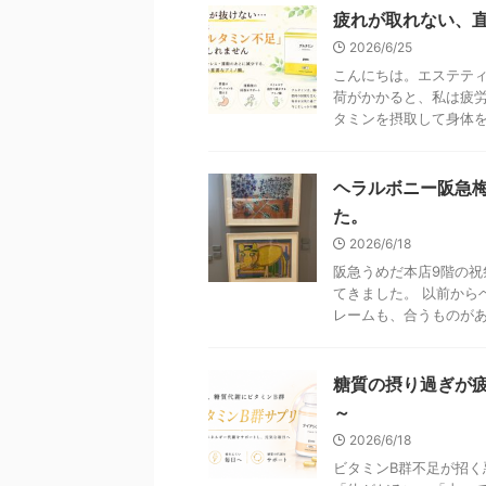
疲れが取れない、
2026/6/25
こんにちは。エステテ
荷がかかると、私は疲
タミンを摂取して身体をケ
ヘラルボニー阪急梅田
た。
2026/6/18
阪急うめだ本店9階の祝祭
てきました。 以前から
レームも、合うものがあれ 
糖質の摂り過ぎが
～
2026/6/18
ビタミンB群不足が招く