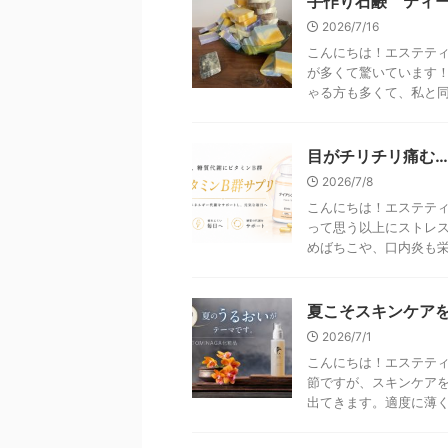
手作り石鹸 ティ
2026/7/16
こんにちは！エステティ
が多くて驚いています
ゃる方も多くて、私と同じ
目がチリチリ痛む
2026/7/8
こんにちは！エステティ
って思う以上にストレ
めばちこや、口内炎も栄養
夏こそスキンケア
2026/7/1
こんにちは！エステティ
節ですが、スキンケア
出てきます。適度に薄く、