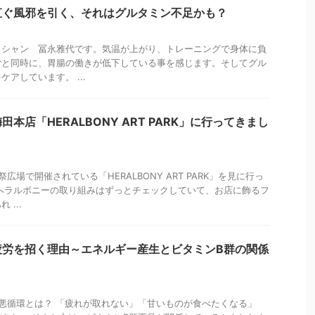
直ぐ風邪を引く、それはグルタミン不足かも？
ィシャン 冨永雅代です。気温が上がり、トレーニングで身体に負
労と同時に、胃腸の働きが低下している事を感じます。そしてグル
アしています。 ...
本店「HERALBONY ART PARK」に行ってきまし
広場で開催されている「HERALBONY ART PARK」を見に行っ
ヘラルボニーの取り組みはずっとチェックしていて、お店に飾るフ
...
疲労を招く理由～エネルギー産生とビタミンB群の関係
悪循環とは？ 「疲れが取れない」「甘いものが食べたくなる」