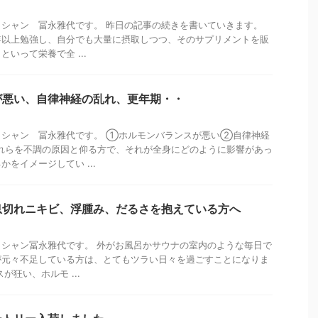
シャン 冨永雅代です。 昨日の記事の続きを書いていきます。
年以上勉強し、自分でも大量に摂取しつつ、そのサプリメントを販
いって栄養で全 ...
が悪い、自律神経の乱れ、更年期・・
ィシャン 冨永雅代です。 ①ホルモンバランスが悪い②自律神経
れらを不調の原因と仰る方で、それが全身にどのように影響があっ
をイメージしてい ...
息切れニキビ、浮腫み、だるさを抱えている方へ
シャン冨永雅代です。 外がお風呂かサウナの室内のような毎日で
が元々不足している方は、とてもツラい日々を過ごすことになりま
が狂い、ホルモ ...