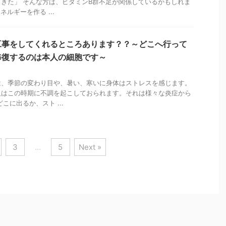
きた」 そんな方は、ビタミンB群不足が関係しているかもしれま
ルギーを作る ...
工事をしてくれるところあります？？～どこへ行って
修復するのは本人の細胞です～
は、季節の変わり目や、暑い、寒いに身体はストレスを感じます。
人はこの時期に不調を起こしておられます。それは様々な炎症から
こに出るか、スト ...
3
…
5
Next »