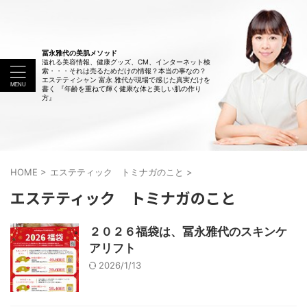
冨永雅代の美肌メソッド
溢れる美容情報、健康グッズ、CM、インターネット検
索・・・それは売るためだけの情報？本当の事なの？
エステティシャン 富永 雅代が現場で感じた真実だけを
書く 『年齢を重ねて輝く健康な体と美しい肌の作り
方』
HOME
>
エステティック トミナガのこと
>
エステティック トミナガのこと
２０２６福袋は、冨永雅代のスキンケ
アリフト
2026/1/13