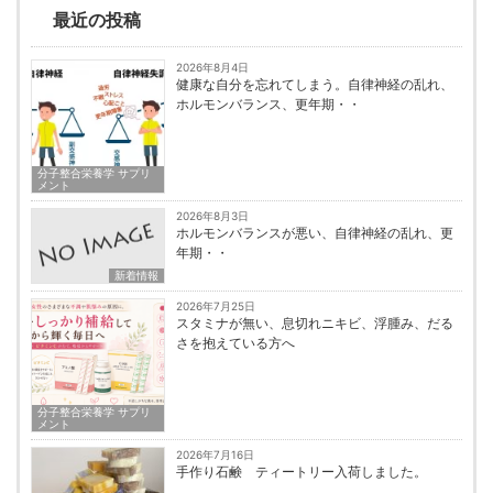
最近の投稿
2026年8月4日
健康な自分を忘れてしまう。自律神経の乱れ、
ホルモンバランス、更年期・・
分子整合栄養学 サプリ
メント
2026年8月3日
ホルモンバランスが悪い、自律神経の乱れ、更
年期・・
新着情報
2026年7月25日
スタミナが無い、息切れニキビ、浮腫み、だる
さを抱えている方へ
分子整合栄養学 サプリ
メント
2026年7月16日
手作り石鹸 ティートリー入荷しました。