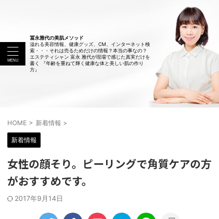
冨永雅代の美肌メソッド
溢れる美容情報、健康グッズ、CM、インターネット検
索・・・それは売るためだけの情報？本当の事なの？
エステティシャン 富永 雅代が現場で感じた真実だけを
書く 『年齢を重ねて輝く健康な体と美しい肌の作り
方』
HOME
>
新着情報
>
新着情報
女性の顔そり。ピーリングで角質ケアの方
がおすすめです。
2017年9月14日