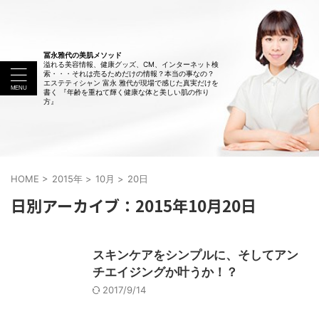
冨永雅代の美肌メソッド
溢れる美容情報、健康グッズ、CM、インターネット検
索・・・それは売るためだけの情報？本当の事なの？
エステティシャン 富永 雅代が現場で感じた真実だけを
書く 『年齢を重ねて輝く健康な体と美しい肌の作り
方』
HOME
>
2015年
>
10月
>
20日
日別アーカイブ：2015年10月20日
スキンケアをシンプルに、そしてアン
チエイジングか叶うか！？
2017/9/14