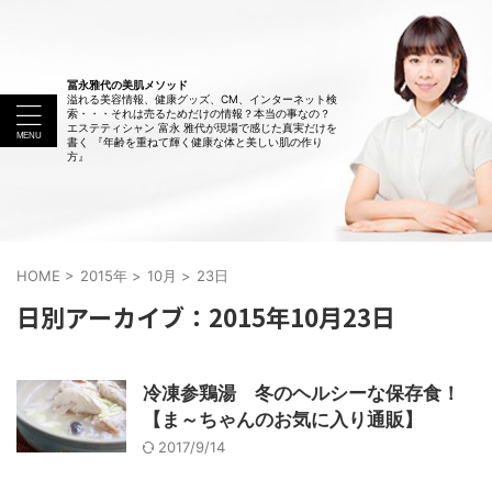
冨永雅代の美肌メソッド
溢れる美容情報、健康グッズ、CM、インターネット検
索・・・それは売るためだけの情報？本当の事なの？
エステティシャン 富永 雅代が現場で感じた真実だけを
書く 『年齢を重ねて輝く健康な体と美しい肌の作り
方』
HOME
>
2015年
>
10月
>
23日
日別アーカイブ：2015年10月23日
冷凍参鶏湯 冬のヘルシーな保存食！
【ま～ちゃんのお気に入り通販】
2017/9/14