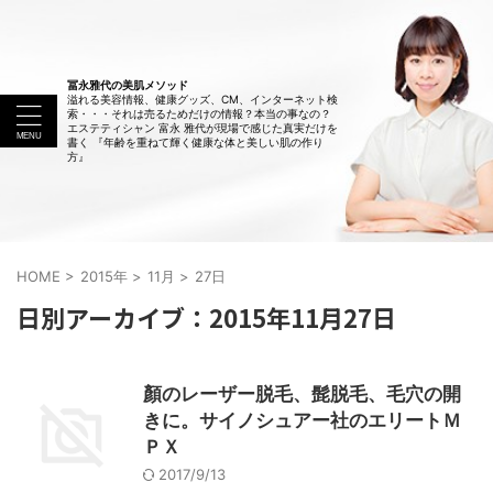
冨永雅代の美肌メソッド
溢れる美容情報、健康グッズ、CM、インターネット検
索・・・それは売るためだけの情報？本当の事なの？
エステティシャン 富永 雅代が現場で感じた真実だけを
書く 『年齢を重ねて輝く健康な体と美しい肌の作り
方』
HOME
>
2015年
>
11月
>
27日
日別アーカイブ：2015年11月27日
顏のレーザー脱毛、髭脱毛、毛穴の開
きに。サイノシュアー社のエリートＭ
ＰＸ
2017/9/13