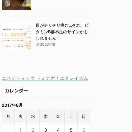
目がチリチリ痛む…それ、ビ
タミンB群不足のサインかも
しれません
2026/7/8
エステティック トミナガ / エクレイズム
カレンダー
2017年8月
月
火
水
木
金
土
日
1
2
3
4
5
6