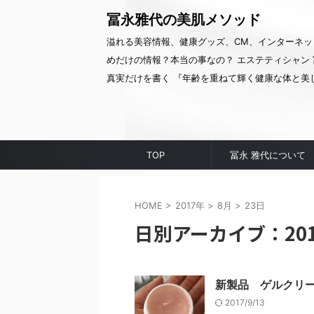
冨永雅代の美肌メソッド
溢れる美容情報、健康グッズ、CM、インターネッ
めだけの情報？本当の事なの？ エステティシャン 
真実だけを書く 『年齢を重ねて輝く健康な体と美
TOP
冨永 雅代について
HOME
>
2017年
>
8月
>
23日
日別アーカイブ：201
新製品 ゲルクリ
2017/9/13