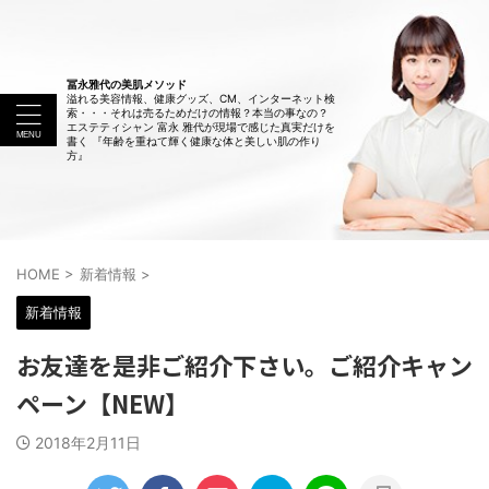
冨永雅代の美肌メソッド
溢れる美容情報、健康グッズ、CM、インターネット検
索・・・それは売るためだけの情報？本当の事なの？
エステティシャン 富永 雅代が現場で感じた真実だけを
書く 『年齢を重ねて輝く健康な体と美しい肌の作り
方』
HOME
>
新着情報
>
新着情報
お友達を是非ご紹介下さい。ご紹介キャン
ペーン【NEW】
2018年2月11日