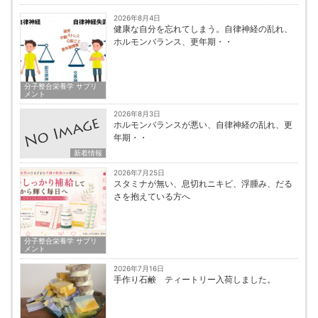
2026年8月4日
健康な自分を忘れてしまう。自律神経の乱れ、
ホルモンバランス、更年期・・
分子整合栄養学 サプリ
メント
2026年8月3日
ホルモンバランスが悪い、自律神経の乱れ、更
年期・・
新着情報
2026年7月25日
スタミナが無い、息切れニキビ、浮腫み、だる
さを抱えている方へ
分子整合栄養学 サプリ
メント
2026年7月16日
手作り石鹸 ティートリー入荷しました。