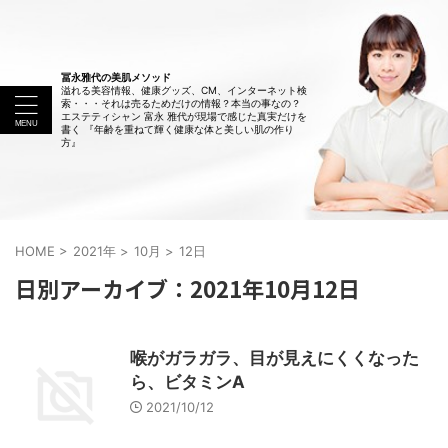
冨永雅代の美肌メソッド
溢れる美容情報、健康グッズ、CM、インターネット検
索・・・それは売るためだけの情報？本当の事なの？
エステティシャン 富永 雅代が現場で感じた真実だけを
書く 『年齢を重ねて輝く健康な体と美しい肌の作り
方』
HOME
>
2021年
>
10月
>
12日
日別アーカイブ：2021年10月12日
喉がガラガラ、目が見えにくくなった
ら、ビタミンA
2021/10/12