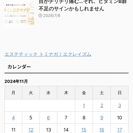
目がチリチリ痛む…それ、ビタミンB群
不足のサインかもしれません
2026/7/8
エステティック トミナガ / エクレイズム
カレンダー
2024年11月
月
火
水
木
金
土
日
1
2
3
4
5
6
7
8
9
10
11
12
13
14
15
16
17