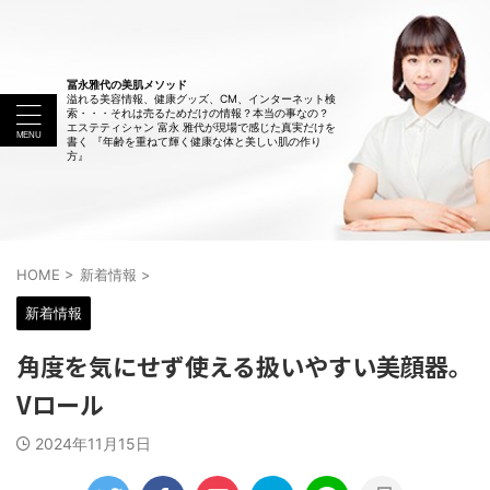
冨永雅代の美肌メソッド
溢れる美容情報、健康グッズ、CM、インターネット検
索・・・それは売るためだけの情報？本当の事なの？
エステティシャン 富永 雅代が現場で感じた真実だけを
書く 『年齢を重ねて輝く健康な体と美しい肌の作り
方』
HOME
>
新着情報
>
新着情報
角度を気にせず使える扱いやすい美顔器。
Vロール
2024年11月15日