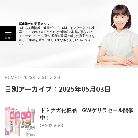
冨永雅代の美肌メソッド
溢れる美容情報、健康グッズ、CM、インターネット検
索・・・それは売るためだけの情報？本当の事なの？
エステティシャン 富永 雅代が現場で感じた真実だけを
書く 『年齢を重ねて輝く健康な体と美しい肌の作り
方』
HOME
>
2025年
>
5月
>
3日
日別アーカイブ：2025年05月03日
トミナガ化粧品 GWゲリラセール開催
中！
2025/5/3