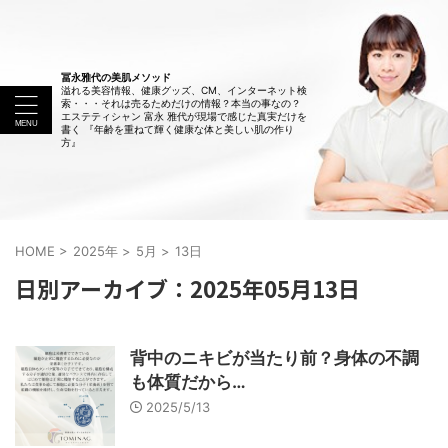
冨永雅代の美肌メソッド
溢れる美容情報、健康グッズ、CM、インターネット検
索・・・それは売るためだけの情報？本当の事なの？
エステティシャン 富永 雅代が現場で感じた真実だけを
書く 『年齢を重ねて輝く健康な体と美しい肌の作り
方』
HOME
>
2025年
>
5月
>
13日
日別アーカイブ：2025年05月13日
背中のニキビが当たり前？身体の不調
も体質だから…
2025/5/13