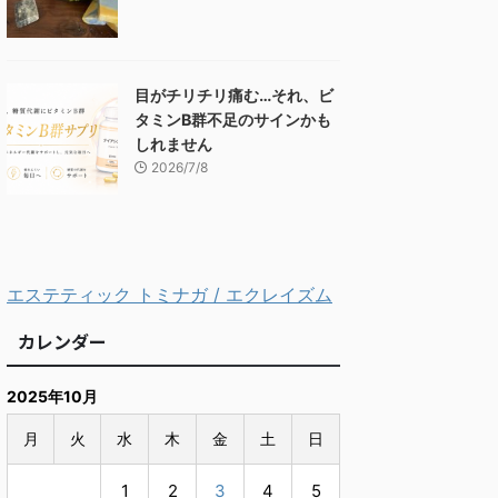
目がチリチリ痛む…それ、ビ
タミンB群不足のサインかも
しれません
2026/7/8
エステティック トミナガ / エクレイズム
カレンダー
2025年10月
月
火
水
木
金
土
日
1
2
3
4
5