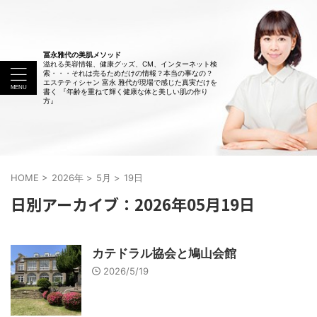
冨永雅代の美肌メソッド
溢れる美容情報、健康グッズ、CM、インターネット検
索・・・それは売るためだけの情報？本当の事なの？
エステティシャン 富永 雅代が現場で感じた真実だけを
書く 『年齢を重ねて輝く健康な体と美しい肌の作り
方』
HOME
>
2026年
>
5月
>
19日
日別アーカイブ：2026年05月19日
カテドラル協会と鳩山会館
2026/5/19