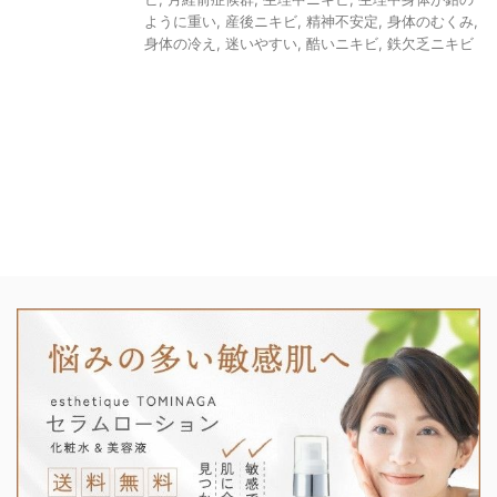
ように重い
,
産後ニキビ
,
精神不安定
,
身体のむくみ
,
身体の冷え
,
迷いやすい
,
酷いニキビ
,
鉄欠乏ニキビ