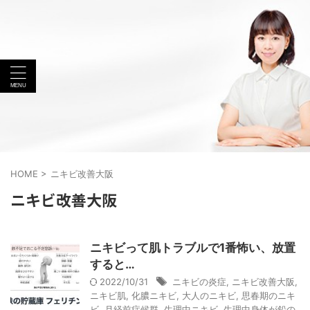
HOME
>
ニキビ改善大阪
ニキビ改善大阪
ニキビって肌トラブルで1番怖い、放置
すると…
2022/10/31
ニキビの炎症
,
ニキビ改善大阪
,
ニキビ肌
,
化膿ニキビ
,
大人のニキビ
,
思春期のニキ
ビ
,
月経前症候群
,
生理中ニキビ
,
生理中身体が鉛の