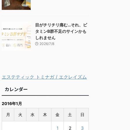
目がチリチリ痛む…それ、ビ
タミンB群不足のサインかも
しれません
2026/7/8
エステティック トミナガ / エクレイズム
カレンダー
2016年1月
月
火
水
木
金
土
日
1
2
3