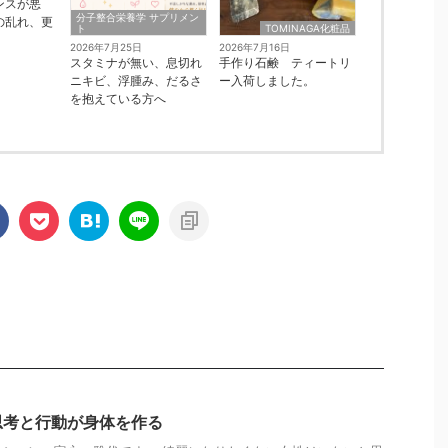
ンスが悪
分子整合栄養学 サプリメン
の乱れ、更
ト
TOMINAGA化粧品
2026年7月25日
2026年7月16日
スタミナが無い、息切れ
手作り石鹸 ティートリ
ニキビ、浮腫み、だるさ
ー入荷しました。
を抱えている方へ
思考と行動が身体を作る