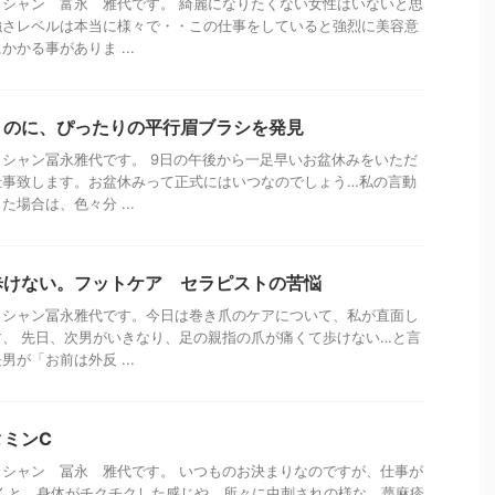
シャン 富永 雅代です。 綺麗になりたくない女性はいないと思
強さレベルは本当に様々で・・この仕事をしていると強烈に美容意
かる事がありま ...
くのに、ぴったりの平行眉ブラシを発見
シャン冨永雅代です。 9日の午後から一足早いお盆休みをいただ
仕事致します。お盆休みって正式にはいつなのでしょう…私の言動
場合は、色々分 ...
歩けない。フットケア セラピストの苦悩
ィシャン冨永雅代です。今日は巻き爪のケアについて、私が直面し
、 先日、次男がいきなり、足の親指の爪が痛くて歩けない…と言
が「お前は外反 ...
ミンC
シャン 冨永 雅代です。 いつものお決まりなのですが、仕事が
くと、身体がチクチクした感じや、所々に虫刺されの様な、蕁麻疹