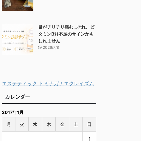
目がチリチリ痛む…それ、ビ
タミンB群不足のサインかも
しれません
2026/7/8
エステティック トミナガ / エクレイズム
カレンダー
2017年1月
月
火
水
木
金
土
日
1