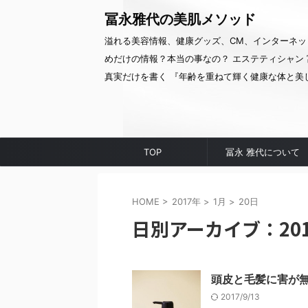
冨永雅代の美肌メソッド
溢れる美容情報、健康グッズ、CM、インターネッ
めだけの情報？本当の事なの？ エステティシャン 
真実だけを書く 『年齢を重ねて輝く健康な体と美
TOP
冨永 雅代について
HOME
>
2017年
>
1月
>
20日
日別アーカイブ：201
頭皮と毛髪に害が
2017/9/13