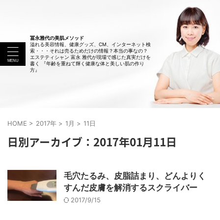
冨永雅代の美肌メソッド
溢れる美容情報、健康グッズ、CM、インターネット検
索・・・それは売るためだけの情報？本当の事なの？
エステティシャン 富永 雅代が現場で感じた真実だけを
書く 『年齢を重ねて輝く健康な体と美しい肌の作り
方』
HOME
>
2017年
>
1月
>
11日
日別アーカイブ：2017年01月11日
毛穴たるみ、皮脂詰まり、どんよりく
すんだ皮膚を解消するスクライバー
2017/9/15