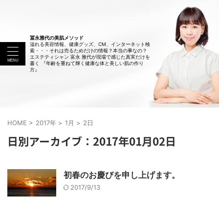
冨永雅代の美肌メソッド
溢れる美容情報、健康グッズ、CM、インターネット検
索・・・それは売るためだけの情報？本当の事なの？
エステティシャン 富永 雅代が現場で感じた真実だけを
書く 『年齢を重ねて輝く健康な体と美しい肌の作り
方』
HOME
>
2017年
>
1月
>
2日
日別アーカイブ：2017年01月02日
初春のお慶びを申し上げます。
2017/9/13