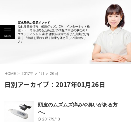
冨永雅代の美肌メソッド
溢れる美容情報、健康グッズ、CM、インターネット検
索・・・それは売るためだけの情報？本当の事なの？
エステティシャン 富永 雅代が現場で感じた真実だけを
書く 『年齢を重ねて輝く健康な体と美しい肌の作り
方』
HOME
>
2017年
>
1月
>
26日
日別アーカイブ：2017年01月26日
頭皮のムズムズ痒みや臭いがある方
へ。
2017/9/13