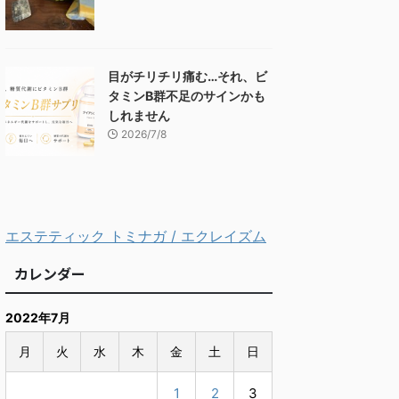
目がチリチリ痛む…それ、ビ
タミンB群不足のサインかも
しれません
2026/7/8
エステティック トミナガ / エクレイズム
カレンダー
2022年7月
月
火
水
木
金
土
日
1
2
3