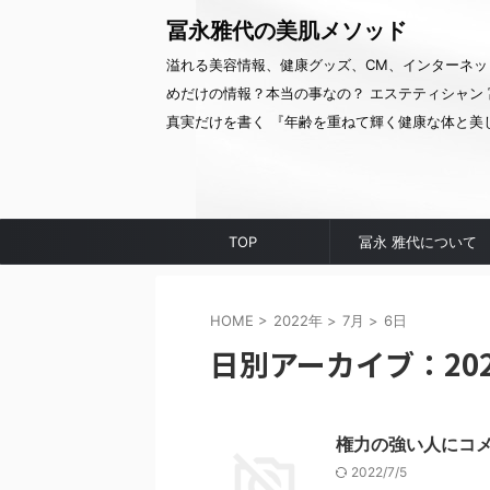
冨永雅代の美肌メソッド
溢れる美容情報、健康グッズ、CM、インターネッ
めだけの情報？本当の事なの？ エステティシャン 
真実だけを書く 『年齢を重ねて輝く健康な体と美
TOP
冨永 雅代について
HOME
>
2022年
>
7月
>
6日
日別アーカイブ：202
権力の強い人にコ
2022/7/5