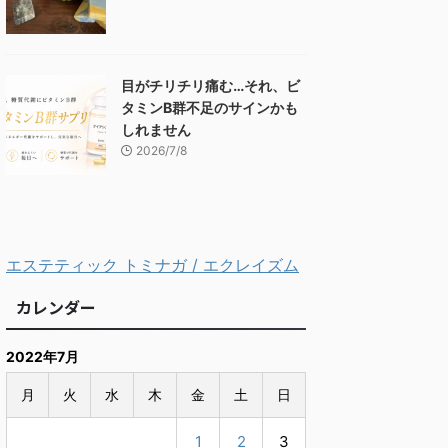
目がチリチリ痛む…それ、ビ
タミンB群不足のサインかも
しれません
2026/7/8
エステティック トミナガ / エクレイズム
カレンダー
2022年7月
月
火
水
木
金
土
日
1
2
3