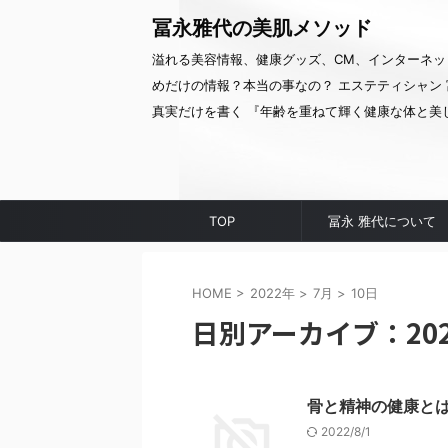
冨永雅代の美肌メソッド
溢れる美容情報、健康グッズ、CM、インターネッ
めだけの情報？本当の事なの？ エステティシャン 
真実だけを書く 『年齢を重ねて輝く健康な体と美
TOP
冨永 雅代について
HOME
>
2022年
>
7月
>
10日
日別アーカイブ：202
骨と精神の健康と
2022/8/1