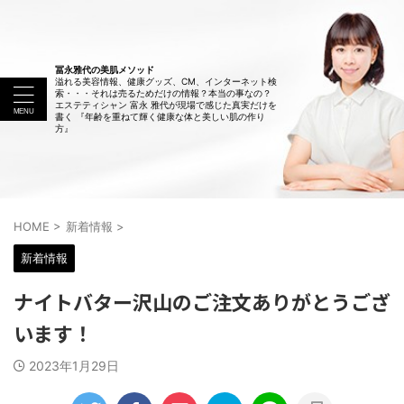
冨永雅代の美肌メソッド
溢れる美容情報、健康グッズ、CM、インターネット検
索・・・それは売るためだけの情報？本当の事なの？
エステティシャン 富永 雅代が現場で感じた真実だけを
書く 『年齢を重ねて輝く健康な体と美しい肌の作り
方』
HOME
>
新着情報
>
新着情報
ナイトバター沢山のご注文ありがとうござ
います！
2023年1月29日