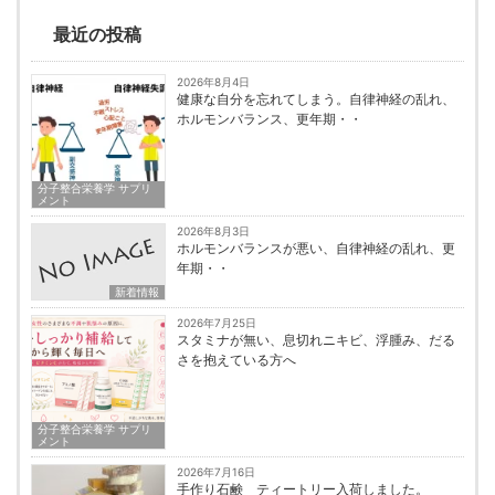
最近の投稿
2026年8月4日
健康な自分を忘れてしまう。自律神経の乱れ、
ホルモンバランス、更年期・・
分子整合栄養学 サプリ
メント
2026年8月3日
ホルモンバランスが悪い、自律神経の乱れ、更
年期・・
新着情報
2026年7月25日
スタミナが無い、息切れニキビ、浮腫み、だる
さを抱えている方へ
分子整合栄養学 サプリ
メント
2026年7月16日
手作り石鹸 ティートリー入荷しました。