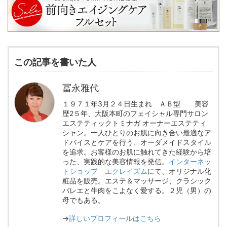
この記事を書いた人
冨永雅代
１９７１年3月２４日生まれ ＡＢ型 美容
歴2５年、大阪本町のフェイシャル専門サロン
エステティックトミナガ オーナーエステティ
シャン。一人ひとりのお肌に向き合い最適なア
ドバイスとケアを行う、オーダメイドスタイル
を追求。お客様のお肌に触れてきた経験から培
った、実践的な美容情報を発信。
インターネッ
トショップ エクレイズム
にて、オリジナル化
粧品を販売。エステ＆マッサージ、クラシック
バレエと牛肉をこよなく愛する。２児（男）の
母でもある。
→
詳しいプロフィールはこちら