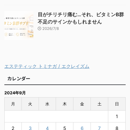
目がチリチリ痛む…それ、ビタミンB群
不足のサインかもしれません
2026/7/8
エステティック トミナガ / エクレイズム
カレンダー
2024年9月
月
火
水
木
金
土
日
1
2
3
4
5
6
7
8