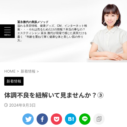
冨永雅代の美肌メソッド
溢れる美容情報、健康グッズ、CM、インターネット検
索・・・それは売るためだけの情報？本当の事なの？
エステティシャン 富永 雅代が現場で感じた真実だけを
書く 『年齢を重ねて輝く健康な体と美しい肌の作り
方』
HOME
>
新着情報
>
新着情報
体調不良を紐解いて見ませんか？③
2024年9月3日