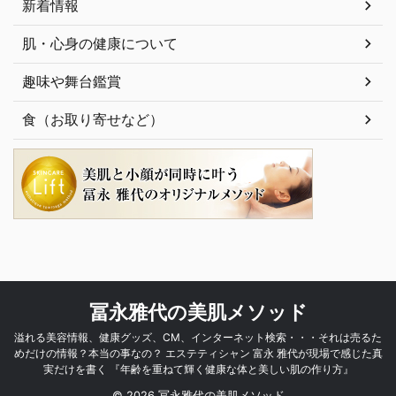
新着情報
肌・心身の健康について
趣味や舞台鑑賞
食（お取り寄せなど）
冨永雅代の美肌メソッド
溢れる美容情報、健康グッズ、CM、インターネット検索・・・それは売るた
めだけの情報？本当の事なの？ エステティシャン 富永 雅代が現場で感じた真
実だけを書く 『年齢を重ねて輝く健康な体と美しい肌の作り方』
© 2026 冨永雅代の美肌メソッド