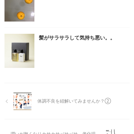
髪がサラサラして気持ち悪い。。
体調不良を紐解いてみませんか？②
潤いが無くなりカサカサパサパサ、老化現