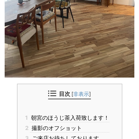
目次
[
非表示
]
1
朝宮のほうじ茶入荷致します！
2
撮影のオフショット
3
ご来店お待ちしております。