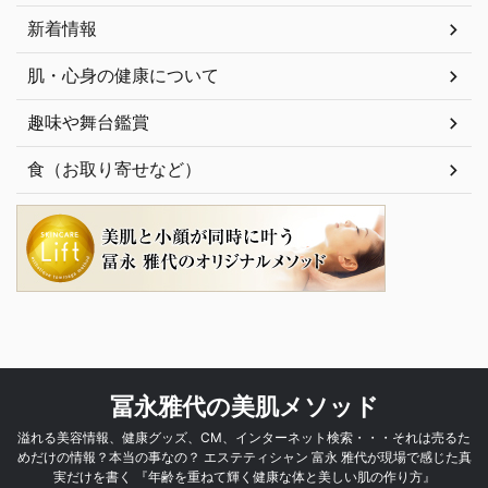
新着情報
肌・心身の健康について
趣味や舞台鑑賞
食（お取り寄せなど）
冨永雅代の美肌メソッド
溢れる美容情報、健康グッズ、CM、インターネット検索・・・それは売るた
めだけの情報？本当の事なの？ エステティシャン 富永 雅代が現場で感じた真
実だけを書く 『年齢を重ねて輝く健康な体と美しい肌の作り方』