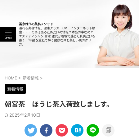
冨永雅代の美肌メソッド
溢れる美容情報、健康グッズ、CM、インターネット検
索・・・それは売るためだけの情報？本当の事なの？
エステティシャン 富永 雅代が現場で感じた真実だけを
書く 『年齢を重ねて輝く健康な体と美しい肌の作り
方』
HOME
>
新着情報
>
新着情報
朝宮茶 ほうじ茶入荷致しましす。
2025年2月10日