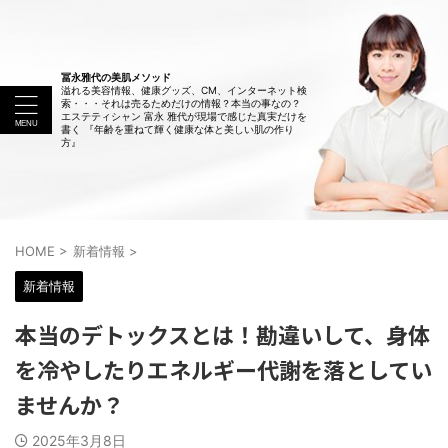
冨永雅代の美肌メソッド
溢れる美容情報、健康グッズ、CM、インターネット検
索・・・それは売るためだけの情報？本当の事なの？
エステティシャン 富永 雅代が現場で感じた真実だけを
書く 『年齢を重ねて輝く健康な体と美しい肌の作り
方』
HOME
>
新着情報
>
新着情報
本当のデトックスとは！勘違いして、身体
を冷やしたりエネルギー代謝を落としてい
ませんか？
2025年3月8日