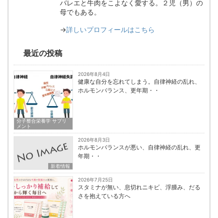
バレエと牛肉をこよなく愛する。２児（男）の
母でもある。
→
詳しいプロフィールはこちら
最近の投稿
2026年8月4日
健康な自分を忘れてしまう。自律神経の乱れ、
ホルモンバランス、更年期・・
分子整合栄養学 サプリ
メント
2026年8月3日
ホルモンバランスが悪い、自律神経の乱れ、更
年期・・
新着情報
2026年7月25日
スタミナが無い、息切れニキビ、浮腫み、だる
さを抱えている方へ