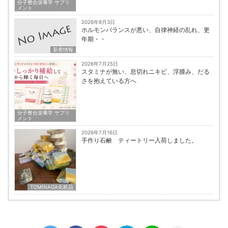
分子整合栄養学 サプリ
メント
2026年8月3日
ホルモンバランスが悪い、自律神経の乱れ、更
年期・・
新着情報
2026年7月25日
スタミナが無い、息切れニキビ、浮腫み、だる
さを抱えている方へ
分子整合栄養学 サプリ
メント
2026年7月16日
手作り石鹸 ティートリー入荷しました。
TOMINAGA化粧品