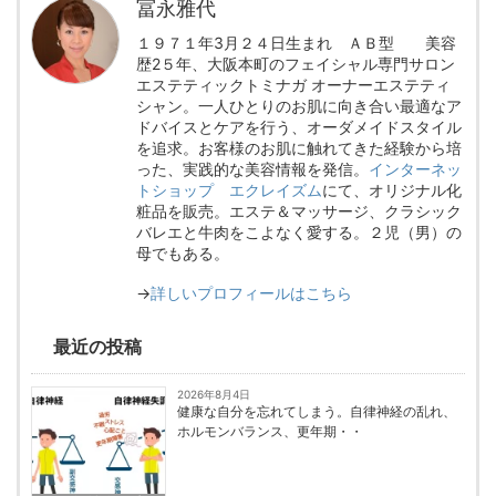
冨永雅代
１９７１年3月２４日生まれ ＡＢ型 美容
歴2５年、大阪本町のフェイシャル専門サロン
エステティックトミナガ オーナーエステティ
シャン。一人ひとりのお肌に向き合い最適なア
ドバイスとケアを行う、オーダメイドスタイル
を追求。お客様のお肌に触れてきた経験から培
った、実践的な美容情報を発信。
インターネッ
トショップ エクレイズム
にて、オリジナル化
粧品を販売。エステ＆マッサージ、クラシック
バレエと牛肉をこよなく愛する。２児（男）の
母でもある。
→
詳しいプロフィールはこちら
最近の投稿
2026年8月4日
健康な自分を忘れてしまう。自律神経の乱れ、
ホルモンバランス、更年期・・