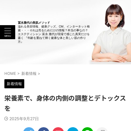
冨永雅代の美肌メソッド
溢れる美容情報、健康グッズ、CM、インターネット検
索・・・それは売るためだけの情報？本当の事なの？
エステティシャン 富永 雅代が現場で感じた真実だけを
書く 『年齢を重ねて輝く健康な体と美しい肌の作り
方』
HOME
>
新着情報
>
新着情報
栄養素で、身体の内側の調整とデトックス
を
2025年9月27日