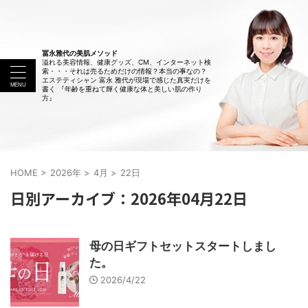
冨永雅代の美肌メソッド
溢れる美容情報、健康グッズ、CM、インターネット検
索・・・それは売るためだけの情報？本当の事なの？
エステティシャン 富永 雅代が現場で感じた真実だけを
書く 『年齢を重ねて輝く健康な体と美しい肌の作り
方』
HOME
>
2026年
>
4月
>
22日
日別アーカイブ：2026年04月22日
母の日ギフトセットスタートしまし
た。
2026/4/22