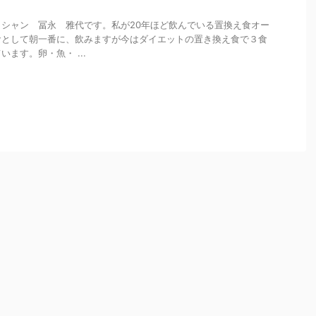
シャン 冨永 雅代です。私が20年ほど飲んでいる置換え食オー
食として朝一番に、飲みますが今はダイエットの置き換え食で３食
ます。卵・魚・ ...