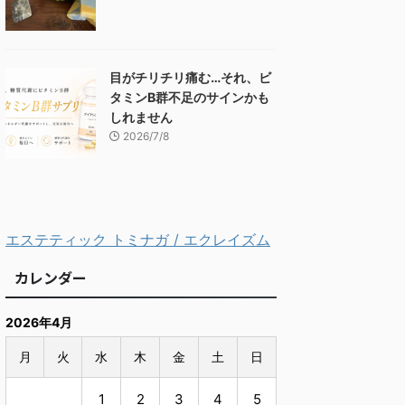
目がチリチリ痛む…それ、ビ
タミンB群不足のサインかも
しれません
2026/7/8
エステティック トミナガ / エクレイズム
カレンダー
2026年4月
月
火
水
木
金
土
日
1
2
3
4
5