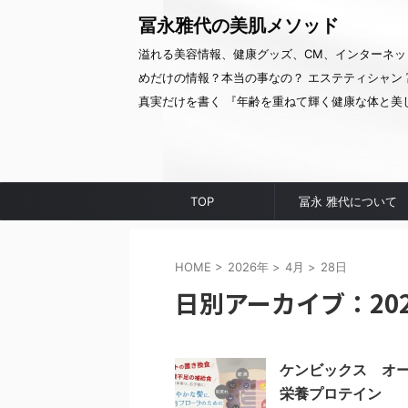
冨永雅代の美肌メソッド
溢れる美容情報、健康グッズ、CM、インターネッ
めだけの情報？本当の事なの？ エステティシャン 
真実だけを書く 『年齢を重ねて輝く健康な体と美
TOP
冨永 雅代について
HOME
>
2026年
>
4月
>
28日
日別アーカイブ：202
ケンビックス オ
栄養プロテイン