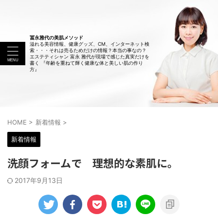
冨永雅代の美肌メソッド
溢れる美容情報、健康グッズ、CM、インターネット検
索・・・それは売るためだけの情報？本当の事なの？
エステティシャン 富永 雅代が現場で感じた真実だけを
書く 『年齢を重ねて輝く健康な体と美しい肌の作り
方』
HOME
>
新着情報
>
新着情報
洗顔フォームで 理想的な素肌に。
2017年9月13日