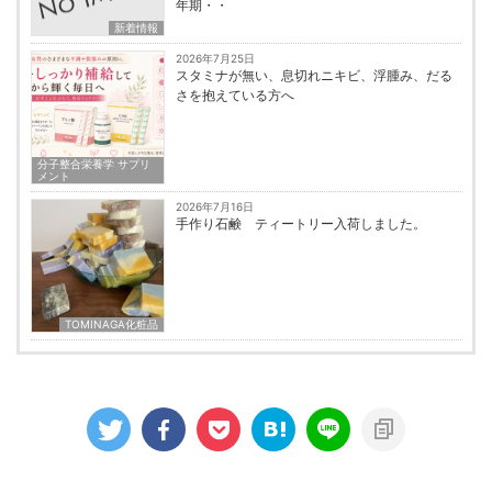
年期・・
新着情報
2026年7月25日
スタミナが無い、息切れニキビ、浮腫み、だる
さを抱えている方へ
分子整合栄養学 サプリ
メント
2026年7月16日
手作り石鹸 ティートリー入荷しました。
TOMINAGA化粧品