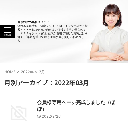
冨永雅代の美肌メソッド
溢れる美容情報、健康グッズ、CM、インターネット検
索・・・それは売るためだけの情報？本当の事なの？
エステティシャン 富永 雅代が現場で感じた真実だけを
書く 『年齢を重ねて輝く健康な体と美しい肌の作り
方』
HOME
>
2022年
>
3月
月別アーカイブ：2022年03月
会員様専用ページ完成しました（ほ
ぼ）
2022/3/26