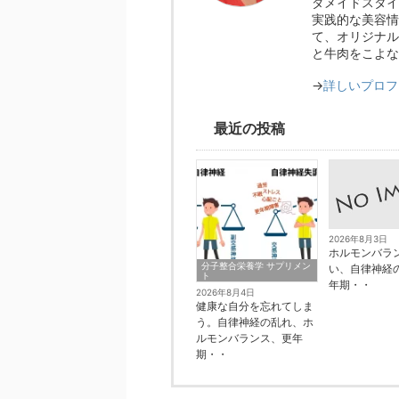
ダメイドスタイ
実践的な美容情
て、オリジナル
と牛肉をこよな
→
詳しいプロフ
最近の投稿
2026年8月3日
ホルモンバラ
分子整合栄養学 サプリメン
い、自律神経
ト
年期・・
2026年8月4日
健康な自分を忘れてしま
う。自律神経の乱れ、ホ
ルモンバランス、更年
期・・