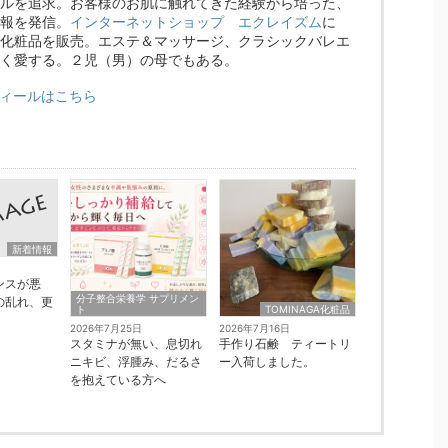
ルを追求。お客様のお肌に触れてきた経験から培った、
報を発信。
インターネットショップ エクレイズム
に
化粧品を販売。エステ＆マッサージ、クラシックバレエ
く愛する。２児（男）の母でもある。
ィールはこちら
新着情報
ンスが悪
分子整合栄養学 サプリメン
の乱れ、更
ト
TOMINAGA化粧品
2026年7月25日
2026年7月16日
スタミナが無い、息切れ
手作り石鹸 ティートリ
ニキビ、浮腫み、だるさ
ー入荷しました。
を抱えている方へ