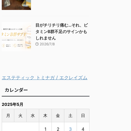
目がチリチリ痛む…それ、ビ
タミンB群不足のサインかも
しれません
2026/7/8
エステティック トミナガ / エクレイズム
カレンダー
2025年5月
月
火
水
木
金
土
日
1
2
3
4