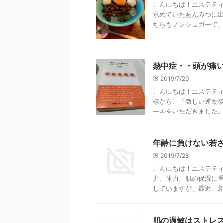
こんにちは！エステティ
求めていたあんみつに出
ちらもノンシュガーで、黒
熱中症・・頭が痛い
2019/7/29
こんにちは！エステティ
様から、「激しい運動
ールをいただきました。 
年齢に負けない若
2019/7/28
こんにちは！エステティ
力、体力、肌の保湿に
していますが、最近、新た
肌の過敏はストレ