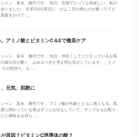
シャン 富永 雅代です。 先日、京都でとっても美味しい、私の
会いました。 天草100%寒天に、ひよこ豆の煮たのが乗っててど
蜜をかけて ...
。アミノ酸とビタミンC＆Eで徹底ケア
シャン 富永 雅代です。 先日、仲良くしてくださっているお客
後の疲れ方が酷く、止めるべきか考え時な気がしています。」とメ
その気持ち、も ...
さ、元気、肌艶に
シャン 富永 雅代です。 アミノ酸が年齢とともに無くなる、気
重要に関わっている事はずっとお伝えしていて、サンプルもお配り
に興味をお持ち ...
スが原因？ビタミンC誘導体の酸？