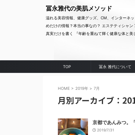
冨永雅代の美肌メソッド
溢れる美容情報、健康グッズ、CM、インターネッ
めだけの情報？本当の事なの？ エステティシャン 
真実だけを書く 『年齢を重ねて輝く健康な体と美
TOP
冨永 雅代について
HOME
>
2019年
>
7月
月別アーカイブ：201
京都であんみつ。
2019/7/31