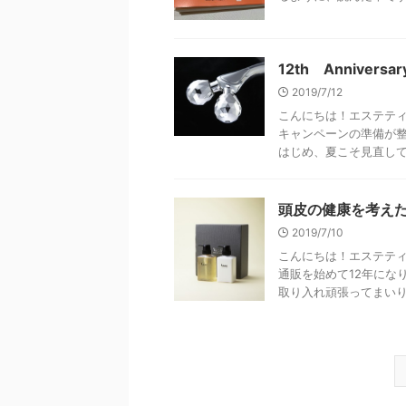
12th Anniversa
2019/7/12
こんにちは！エステティ
キャンペーンの準備が整
はじめ、夏こそ見直してい
頭皮の健康を考え
2019/7/10
こんにちは！エステティ
通販を始めて12年にな
取り入れ頑張ってまいりま