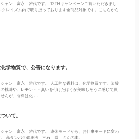
シャン 富永 雅代です。 12THキャンペーンご覧いただきまし
エクレイズム内で取り扱っております全商品対象です。こちらから
は化学物質で、公害になります。
シャン 富永 雅代です。 人工的な香料は、化学物質です。炭酸
ーの桃味や、レモン・・臭いを付けたほうが美味しそうに感じて買
んが、香料は化 ...
について。
シャン 富永 雅代です。 連休モードから、お仕事モードに変わ
。 高タンパク健康法 三石 巌 さんの本。