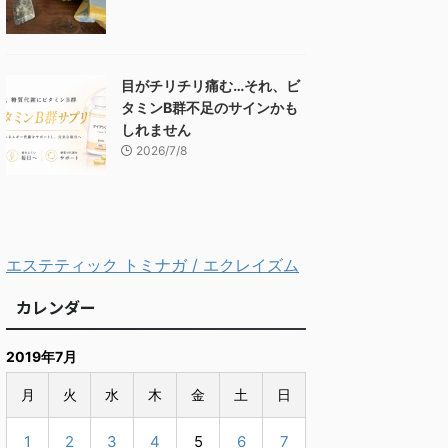
目がチリチリ痛む…それ、ビ
タミンB群不足のサインかも
しれません
2026/7/8
エステティック トミナガ / エクレイズム
カレンダー
2019年7月
月
火
水
木
金
土
日
1
2
3
4
5
6
7