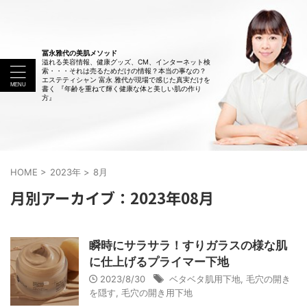
冨永雅代の美肌メソッド
溢れる美容情報、健康グッズ、CM、インターネット検
索・・・それは売るためだけの情報？本当の事なの？
エステティシャン 富永 雅代が現場で感じた真実だけを
書く 『年齢を重ねて輝く健康な体と美しい肌の作り
方』
HOME
>
2023年
>
8月
月別アーカイブ：2023年08月
瞬時にサラサラ！すりガラスの様な肌
に仕上げるプライマー下地
2023/8/30
ベタベタ肌用下地
,
毛穴の開き
を隠す
,
毛穴の開き用下地