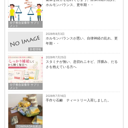
ホルモンバランス、更年期・・
分子整合栄養学 サプリ
メント
2026年8月3日
ホルモンバランスが悪い、自律神経の乱れ、更
年期・・
新着情報
2026年7月25日
スタミナが無い、息切れニキビ、浮腫み、だる
さを抱えている方へ
分子整合栄養学 サプリ
メント
2026年7月16日
手作り石鹸 ティートリー入荷しました。
TOMINAGA化粧品