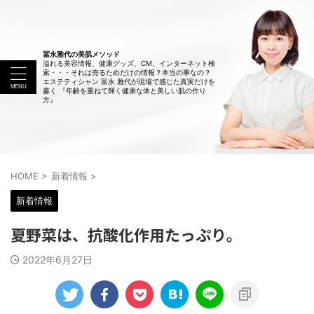
冨永雅代の美肌メソッド
溢れる美容情報、健康グッズ、CM、インターネット検
索・・・それは売るためだけの情報？本当の事なの？
エステティシャン 富永 雅代が現場で感じた真実だけを
書く 『年齢を重ねて輝く健康な体と美しい肌の作り
方』
HOME
>
新着情報
>
新着情報
夏野菜は、抗酸化作用たっぷり。
2022年6月27日